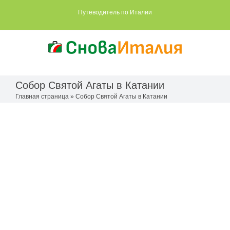
Skip
Путеводитель по Италии
to
content
Собор Святой Агаты в Катании
Главная страница
»
Собор Святой Агаты в Катании
View
Larger
Image