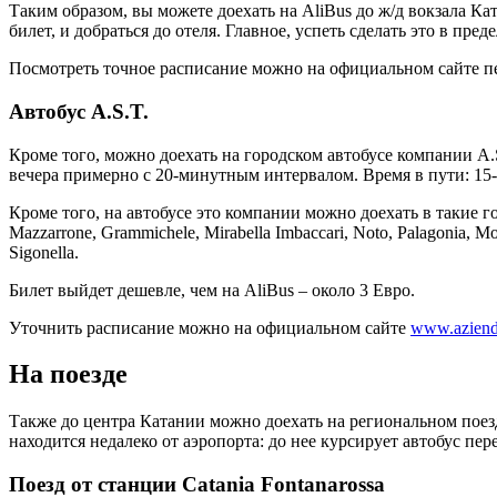
Таким образом, вы можете доехать на AliBus до ж/д вокзала Ка
билет, и добраться до отеля. Главное, успеть сделать это в пред
Посмотреть точное расписание можно на официальном сайте 
Автобус A.S.T.
Кроме того, можно доехать на городском автобусе компании A.S.
вечера примерно с 20-минутным интервалом. Время в пути: 15-
Кроме того, на автобусе это компании можно доехать в такие город
Mazzarrone, Grammichele, Mirabella Imbaccari, Noto, Palagonia, Modi
Sigonella.
Билет выйдет дешевле, чем на AliBus – около 3 Евро.
Уточнить расписание можно на официальном сайте
www.aziendas
На поезде
Также до центра Катании можно доехать на региональном поезде
находится недалеко от аэропорта: до нее курсирует автобус пе
Поезд от станции Catania Fontanarossa