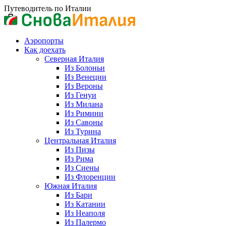
Skip
Путеводитель по Италии
to
content
Аэропорты
Как доехать
Северная Италия
Из Болоньи
Из Венеции
Из Вероны
Из Генуи
Из Милана
Из Римини
Из Савоны
Из Турина
Центральная Италия
Из Пизы
Из Рима
Из Сиены
Из Флоренции
Южная Италия
Из Бари
Из Катании
Из Неаполя
Из Палермо