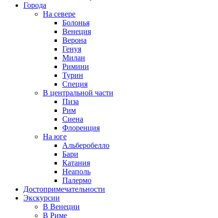
Города
На севере
Болонья
Венеция
Верона
Генуя
Милан
Римини
Турин
Специя
В центральной части
Пиза
Рим
Сиена
Флоренция
На юге
Альберобелло
Бари
Катания
Неаполь
Палермо
Достопримечательности
Экскурсии
В Венеции
В Риме