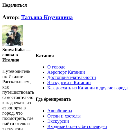
Поделиться
Vk
Автор:
Татьяна Кручинина
SnovaItalia —
снова в
Катания
Италию
О городе
Путеводитель
Аэропорт Катании
по Италии.
Достопримечательности
Рассказываем,
Экскурсии в Катании
как
Как доехать из Катании в другие города
путешествовать
самостоятельно:
Где бронировать
как доехать из
аэропорта в
Авиабилеты
город, что
Отели и хостелы
посмотреть, где
Экскурсии
найти отель и
Входные билеты без очередей
экскурсии.