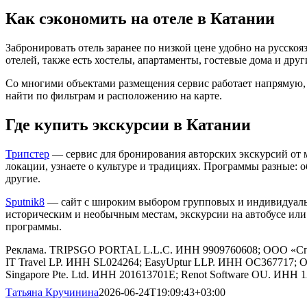
Как сэкономить на отеле в Катании
Забронировать отель заранее по низкой цене удобно на русско
отелей, также есть хостелы, апартаменты, гостевые дома и друг
Со многими объектами размещения сервис работает напрямую,
найти по фильтрам и расположению на карте.
Где купить экскурсии в Катании
Трипстер
— сервис для бронирования авторских экскурсий от 
локации, узнаете о культуре и традициях. Программы разные: о
другие.
Sputnik8
— сайт с широким выбором групповых и индивидуаль
историческим и необычным местам, экскурсии на автобусе или
программы.
Реклама. TRIPSGO PORTAL L.L.C. ИНН 9909760608; ООО «Спут
IT Travel LP. ИНН SL024264; EasyUptur LLP. ИНН OC367717; 
Singapore Pte. Ltd. ИНН 201613701E; Renot Software OU. ИНН 
Татьяна Кручинина
2026-06-24T19:09:43+03:00