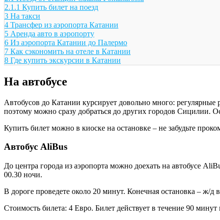
2.1.1
Купить билет на поезд
3
На такси
4
Трансфер из аэропорта Катании
5
Аренда авто в аэропорту
6
Из аэропорта Катании до Палермо
7
Как сэкономить на отеле в Катании
8
Где купить экскурсии в Катании
На автобусе
Автобусов до Катании курсирует довольно много: регулярные 
поэтому можно сразу добраться до других городов Сицилии. Ос
Купить билет можно в киоске на остановке – не забудьте проком
Автобус AliBus
До центра города из аэропорта можно доехать на автобусе AliB
00.30 ночи.
В дороге проведете около 20 минут. Конечная остановка – ж/д во
Стоимость билета: 4 Евро. Билет действует в течение 90 минут